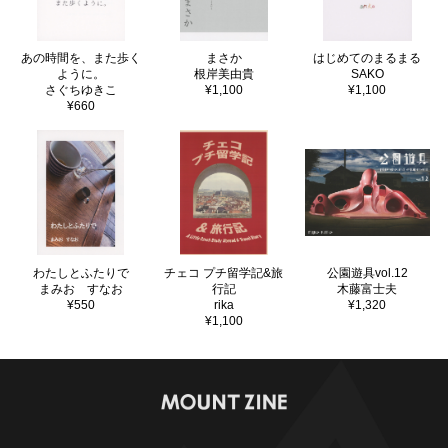
あの時間を、また歩く
まさか
はじめてのまるまる
ように。
根岸美由貴
SAKO
さぐちゆきこ
¥1,100
¥1,100
¥660
わたしとふたりで
チェコ プチ留学記&旅
公園遊具vol.12
まみお すなお
行記
木藤富士夫
¥550
rika
¥1,320
¥1,100