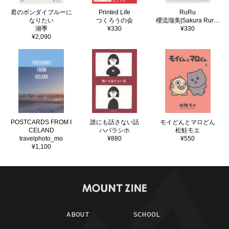
君のボンダイブルーに
Printed Life
RuRu
なりたい
つくろうの会
櫻流瑠美|Sakura Rurumi
湖季
¥330
¥330
¥2,090
POSTCARDS FROM I
誰にも話さない話
モイどんとマロどん
CELAND
ハバラシホ
松鮭モエ
travelphoto_mo
¥880
¥550
¥1,100
ABOUT
SCHOOL