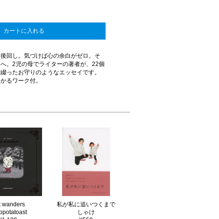
カートに入れる
も後回し。気づけば心の余白がゼロ。そ
へ。2児の母でライターの著者が、22個
を綴ったお守りのようなエッセイです。
つかるワーク付。
t wanders
私が私に追いつくまで
opotatoast
しゃけ