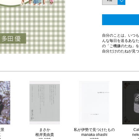
自分のことは、いつ
んな毎日を送るあなた
の「ご機嫌のたね」
自分だけのたねが見
桜景
まさか
私が伊勢で見つけたもの
Ca
航
根岸美由貴
manaka ohashi
nek