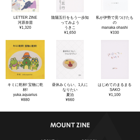
LETTER ZINE
陰陽五行をもう一歩知
私が伊勢で見つけたも
河原奈苗
ってみよう
の
¥1,320
うきこ
manaka ohashi
¥1,650
¥330
キミに乾杯! 宝物に乾
昼休みくらい、1人に
はじめてのまるまる
杯!
なりたい
SAKO
yuka.aquarius
夏泊
¥1,100
¥880
¥660