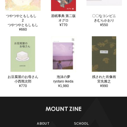
つやつやともしもし
居眠事典 第二版
〇〇なコンビニ
2
オグロ
きむらかおり
つやつやともしもし
¥770
¥550
¥660
お豆腐屋のお母さん
泡沫の夢
残された肖像画
小西熊次郎
ryotaro ikeda
宮先雅之
¥770
¥1,980
¥990
ABOUT
SCHOOL