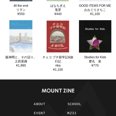
till the end
はなちぎえ
GOOD ITEMS FOR ME
リヲン
兎芽
おおぐりさちこ
¥550
¥440
¥1,100
阪神間と、その辺り。
チェコ プチ留学記&旅
Studies for Kids
土田菜摘
行記
豊丸 泉
¥1,980
rika
¥770
¥1,100
ABOUT
SCHOOL
EVENT
MZ31