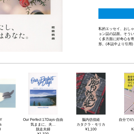
私的エッセイ、おし
ョン誌の誌面。そう
く多方面に好奇心を
形。(本誌中より引用)
Y
Our Perfect 17Days-自由
脳内彷徨経
自分で/
a
気ままに、夫…
カタクラ・モリカ
0
脱走夫婦
¥1,100
K