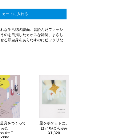
カートに入れる
ゃれな生活誌の誌面、昔読んだファッシ
いうのを目指したカオスな雑誌、まさし
寄せる私自身をあらわすのにピッタリな
の道具をつくって
星をポケットに。
みた
はいち/どんみみ
osuke.T
¥1,320