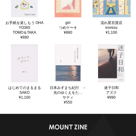
お手紙を楽しもう OHA
girl
流れ星百貨店
YO365
つめケ〜キ
iromizu
TOMO＆TAKA
¥880
¥1,100
¥880
はじめてのまるまる
日本みずまち紀行 －
迷子日和
SAKO
光のゆくえをた…
アズク
¥1,100
サティ
¥990
¥550