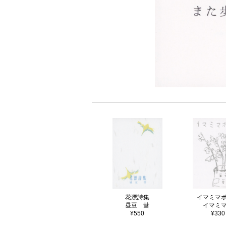
花漂詩集
イマミマ
昼豆 彗
イマミ
¥550
¥330