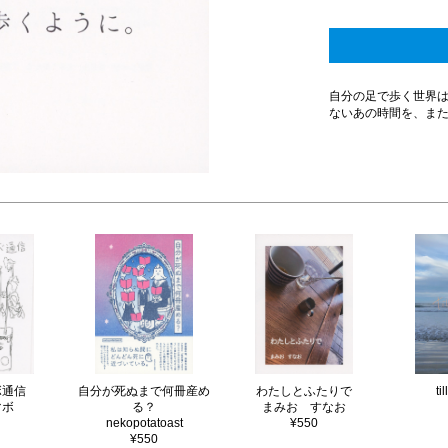
自分の足で歩く世界
ないあの時間を、ま
ボ通信
自分が死ぬまで何冊産め
わたしとふたりで
ti
マボ
る？
まみお すなお
nekopotatoast
¥550
¥550